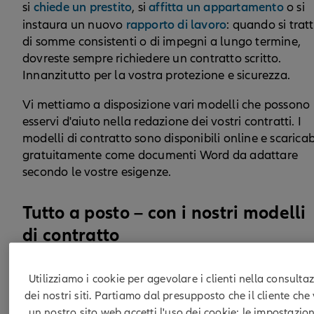
chiede un prestito
affitta un appartamento
si
, si
o si
rapporto di lavoro
instaura un nuovo
: quando si trat
di somme consistenti o di impegni a lungo termine,
dovreste sempre richiedere un contratto scritto.
Innanzitutto per la vostra protezione e sicurezza.
Vi mettiamo a disposizione vari modelli che possono
esservi d'aiuto nella redazione dei vostri contratti. I
modelli di contratto sono disponibili online e scaricab
gratuitamente come documenti Word da adattare
secondo le vostre esigenze.
Tutto a posto – con i nostri modelli
di contratto
Regolate sempre con un contratto scritto le
Utilizziamo i cookie per agevolare i clienti nella consulta
attività che coinvolgono somme elevate di
dei nostri siti. Partiamo dal presupposto che il cliente che 
denaro o che comportano impegni a lungo
un nostro sito web accetti l'uso dei cookie; le impostazion