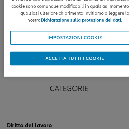
termine.
cookie sono comunque modificabili in qualsiasi momento
qualsiasi ulteriore chiarimento invitiamo a leggere l
Indicate sempre i nomi completi e gli indiriz
nostra
Dichiarazione sulla protezione dei dati.
aggiornati di tutte le parti contraenti. Ciò
facilita l'identificazione corretta della
controparte in caso di controversia.
IMPOSTAZIONI COOKIE
Ogni parte contraente riceve un originale
firmato.
ACCETTA TUTTI I COOKIE
CATEGORIE
Diritto del lavoro