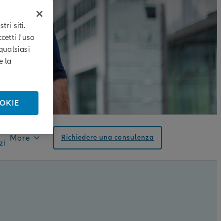
ri siti.
cetti l'uso
qualsiasi
e la
OOKIE
More
Richiedere una consulenza
zi