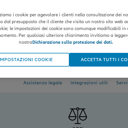
zziamo i cookie per agevolare i clienti nella consultazione dei nost
 dal presupposto che il cliente che visita un nostro sito web ac
okie; le impostazioni dei cookie sono comunque modificabili in 
omento. Per qualsiasi ulteriore chiarimento invitiamo a legger
nostra
Dichiarazione sulla protezione dei dati.
RICHIEDERE UN’OFFERTA
IMPOSTAZIONI COOKIE
ACCETTA TUTTI I C
RICHIEDERE UNA CONSULENZA LEGALE
Assistenza legale
Integrazioni utili
Servi