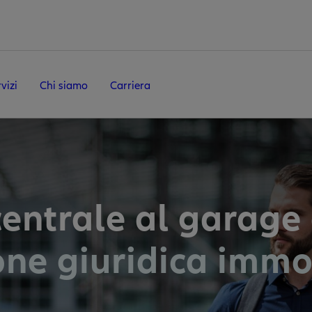
vizi
Chi siamo
Carriera
centrale al garage
one giuridica immo