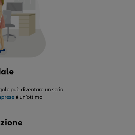
dale
gale può diventare un serio
imprese
è un’ottima
azione