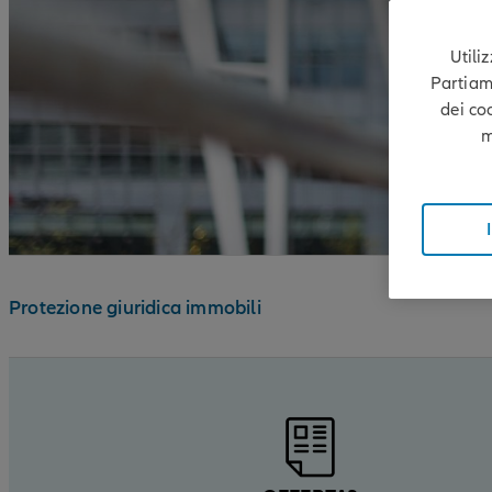
Utili
Partiamo
dei co
m
Protezione giuridica immobili