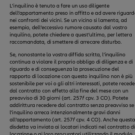
L’inquilino è tenuto a fare un uso diligente
dell’appartamento preso in affitto e ad avere riguard
nei confronti dei vicini. Se un vicino si lamenta, ad
esempio, dell’eccessivo rumore causato dal vostro
inquilino, potete chiedere a quest’ultimo, per lettera
raccomandata, di smettere di arrecare disturbo.
Se, nonostante la vostra diffida scritta, l’inquilino
continua a violare il proprio obbligo di diligenza e di
riguardo e di conseguenza la prosecuzione del
rapporto di locazione con questo inquilino non è più
sostenibile per voi o gli altri interessati, potete reced
dal contratto con effetto alla fine del mese con un
preavviso di 30 giorni (art. 257
f
cpv. 3 CO). Potete
addirittura recedere dal contratto senza preavviso se
l’inquilino arreca intenzionalmente gravi danni
all’appartamento (art. 257
f
cpv. 4 CO). Anche quest
disdetta va inviata ai locatari indicati nel contratto d
locazione o ai loro procuratori utilizzando il modulo