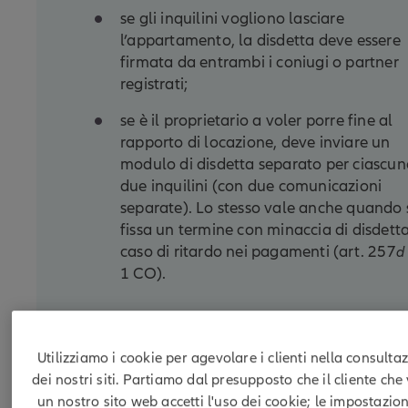
se gli inquilini vogliono lasciare
l’appartamento, la disdetta deve essere
firmata da entrambi i coniugi o partner
registrati;
se è il proprietario a voler porre fine al
rapporto di locazione, deve inviare un
modulo di disdetta separato per ciascun
due inquilini (con due comunicazioni
separate). Lo stesso vale anche quando 
fissa un termine con minaccia di disdetta
caso di ritardo nei pagamenti (art. 257
d
1 CO).
Utilizziamo i cookie per agevolare i clienti nella consulta
dei nostri siti. Partiamo dal presupposto che il cliente che 
un nostro sito web accetti l'uso dei cookie; le impostazion