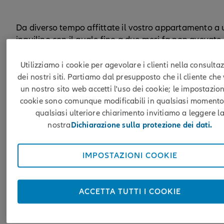
Da diverso tempo affittate il vostro appartamento a 
inquilino con il quale fino a due mesi fa non avevate
mai avuto problemi; da due mesi, però, non ricevete
più il canone d’affitto. Sulle prime avete aspettato
Utilizziamo i cookie per agevolare i clienti nella consulta
pensando che potesse trattarsi di una dimenticanza 
dei nostri siti. Partiamo dal presupposto che il cliente che 
eventualmente di un’emergenza economica.
un nostro sito web accetti l'uso dei cookie; le impostazion
cookie sono comunque modificabili in qualsiasi momento
Dal momento che l’inquilino non risponde più alle
qualsiasi ulteriore chiarimento invitiamo a leggere l
vostre e-mail e alle vostre chiamate, tuttavia, ora vi
nostra
Dichiarazione sulla protezione dei dati.
vedete costretti a prendere provvedimenti.
IMPOSTAZIONI COOKIE
La lettera di sollecito
ACCETTA TUTTI I COOKIE
Se non siete riusciti a ottenere un colloquio personal