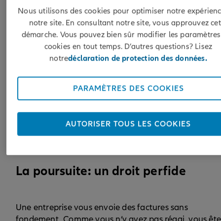
Nous utilisons des cookies pour optimiser notre expérienc
notre site. En consultant notre site, vous approuvez cet
Un courrier de l’office des poursuites? Un extrait du
démarche. Vous pouvez bien sûr modifier les paramètres
registre des poursuites mentionne l’ensemble des
cookies en tout temps. D’autres questions? Lisez
créances, qu’elles soient justifiées ou non. Car en
notre
déclaration de protection des données.
Suisse, tout le monde peut poursuivre tout le monde
Même si la créance n’est pas fondée. L’office des
poursuites ne peut rejeter que les demandes de
PARAMÈTRES DES COOKIES
poursuites qui semblent à première vue chicanières
ou manifestement abusives et visent des buts
inadéquats. Comment pouvez-vous vous défendre?
AUTORISER TOUS LES COOKIES
La poursuite: un droit perfide
Une entreprise vous envoie des factures sans
fondement. Comme vous n’y avez pas réagi, vous ête