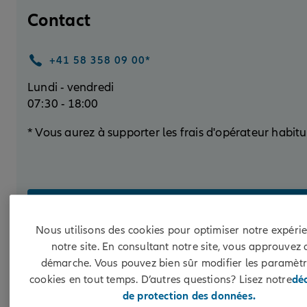
Contact
+41 58 358 09 00*
Lundi - vendredi
07:30 - 18:00
* Vous aurez à supporter les frais d'opérateur habitu
SERVICE CLIENTÈLE
Nous utilisons des cookies pour optimiser notre expéri
notre site. En consultant notre site, vous approuvez 
démarche. Vous pouvez bien sûr modifier les paramètr
cookies en tout temps. D’autres questions? Lisez notre
dé
de protection des données.