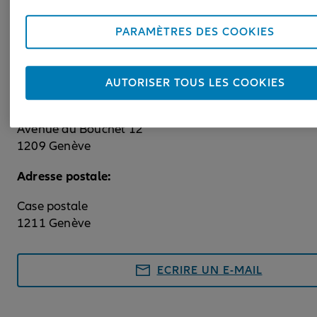
Nos services clientèle
PARAMÈTRES DES COOKIES
CAP Protection Juridique
Service Juridique Clients Genève
AUTORISER TOUS LES COOKIES
Adresse pour les visiteurs:
Avenue du Bouchet 12
1209 Genève
Adresse postale:
Case postale
1211 Genève
ECRIRE UN E-MAIL