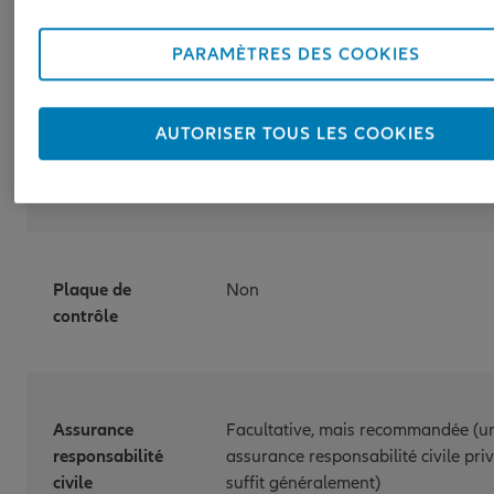
Port du casque
Non obligatoire, mais recommand
PARAMÈTRES DES COOKIES
Permis de
Permis de conduire M (cyclomoteu
AUTORISER TOUS LES COOKIES
conduire
obligatoire pour les jeunes de 14 e
ans, mais plus à partir de 16 ans
Plaque de
Non
contrôle
Assurance
Facultative, mais recommandée (u
responsabilité
assurance responsabilité civile pri
civile
suffit généralement)