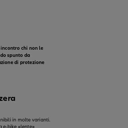
 incontro chi non le
endo spunto da
azione di protezione
zzera
bili in molte varianti.
a e-bike «lente»