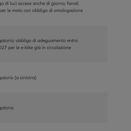
o di luci accese anche di giorno; fanali
per le moto con obbligo di omologazione
gatorio; obbligo di adeguamento entro
2027 per le e-bike già in circolazione
atorio (a sinistra)
gatoria