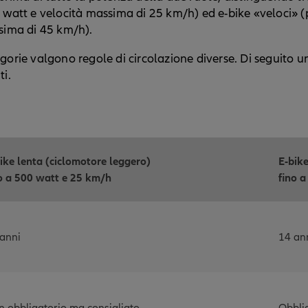
 watt e velocità massima di 25 km/h) ed e-bike «veloci» 
ssima di 45 km/h).
gorie valgono regole di circolazione diverse. Di seguito u
ti.
ike lenta (ciclomotore leggero)
E-bike
 a 500 watt e 25 km/h
fino a
anni
14 an