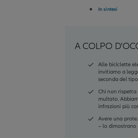
In sintesi
A COLPO D'OC
Alle biciclette e
invitiamo a legg
seconda del tipo
Chi non rispetta 
multato. Abbiam
infrazioni più c
Avere una protezi
− lo dimostrano i