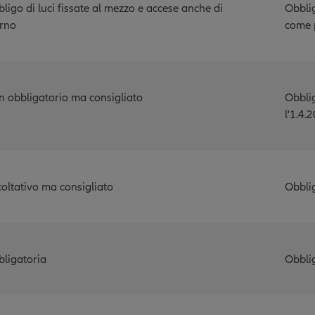
ligo di luci fissate al mezzo e accese anche di
Obblig
rno
come 
 obbligatorio ma consigliato
Obbli
l'1.4.
oltativo ma consigliato
Obblig
ligatoria
Obbli