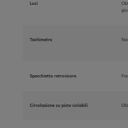
Luci
Obb
gio
Tachimetro
Non
Specchietto retrovisore
Fac
Circolazione su piste ciclabili
Obb