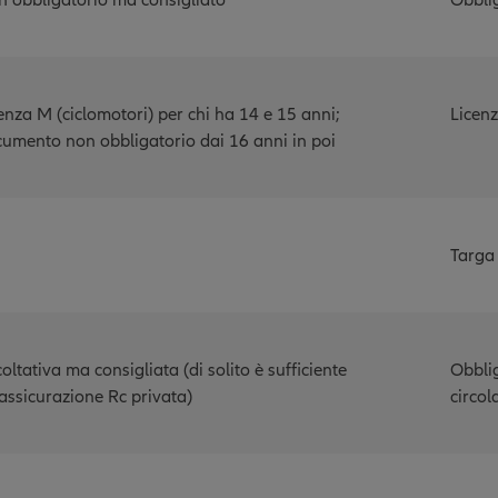
 obbligatorio ma consigliato
Obbli
enza M (ciclomotori) per chi ha 14 e 15 anni;
Licenz
umento non obbligatorio dai 16 anni in poi
Targa 
oltativa ma consigliata (di solito è sufficiente
Obblig
assicurazione Rc privata)
circol