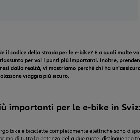
e il codice della strada per le e-bike? E a quali multe va
iassunto per voi i punti più importanti. Inoltre, prend
presi dalla realtà, vi mostriamo perché chi ha un'assicur
colazione viaggia più sicuro.
iù importanti per le e-bike in Svi
go bike e biciclette completamente elettriche sono disponi
prima di tutto la potenza della due ruote, distinguendo tr