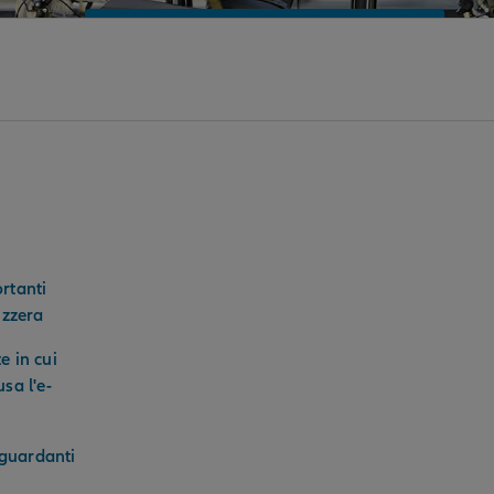
RICHIEDI UNA CONSULENZA
rtanti
izzera
e in cui
sa l'e-
riguardanti