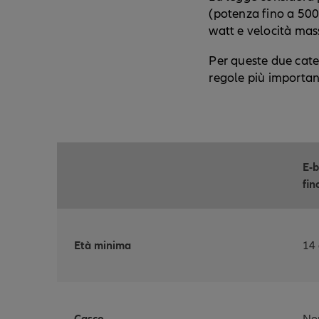
(potenza fino a 500
watt e velocità ma
Per queste due cate
regole più importan
E-b
fino
Età minima
14 