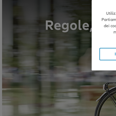
Utili
Regole, mul
Partiamo
dei co
m
s