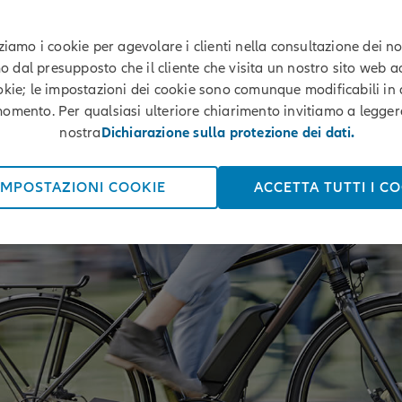
zziamo i cookie per agevolare i clienti nella consultazione dei nost
te, risvolti legali
 dal presupposto che il cliente che visita un nostro sito web ac
okie; le impostazioni dei cookie sono comunque modificabili in 
omento. Per qualsiasi ulteriore chiarimento invitiamo a legger
icurezza con l'e-bi
nostra
Dichiarazione sulla protezione dei dati.
IMPOSTAZIONI COOKIE
ACCETTA TUTTI I C