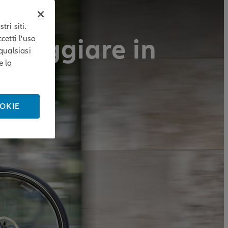
ri siti.
. Viaggiare in
cetti l'uso
qualsiasi
e la
ke.
OOKIE