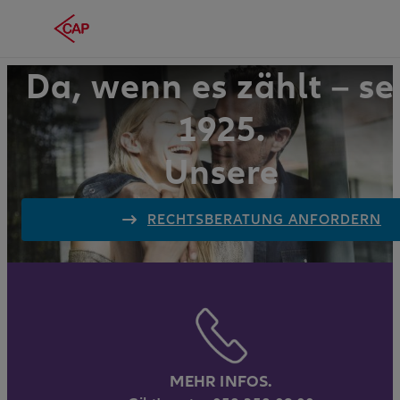
Da, wenn es zählt – se
1925.
Unsere
Rechtsschutzversicher
RECHTSBERATUNG ANFORDERN
MEHR INFOS.