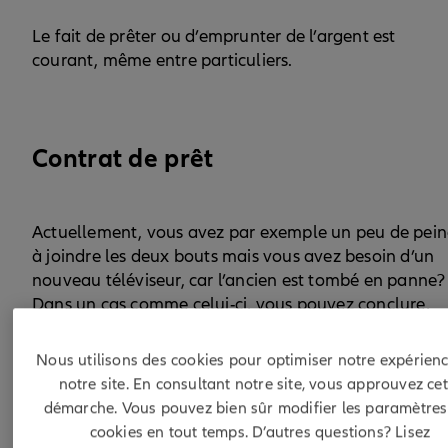
Le fait de prêter ou d’emprunter de l’argent est
courant, même entre particuliers.
Contrat de prêt
Actuellement, vous avez par exemple un peu de pein
à joindre les deux bouts mais vous avez besoin d’un
nouveau téléviseur, car l’ancien est tombé en panne?
Dans un cas comme celui-ci, vous pouvez conclure,
avec la personne qui vous met à disposition de
l’argent, un contrat de prêt.
Nous utilisons des cookies pour optimiser notre expérienc
notre site. En consultant notre site, vous approuvez cet
Avec le modèle de contrat vous vous accordez
démarche. Vous pouvez bien sûr modifier les paramètres
clairement sur les points essentiels: le paiement, le
cookies en tout temps. D’autres questions? Lisez
remboursement, les intérêts et les garanties.