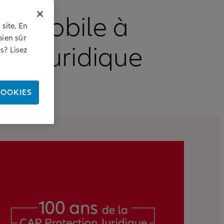
utomobile à
site. En
bien sûr
ion juridique
s? Lisez
COOKIES