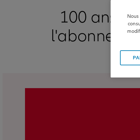
100 ans de
Nous 
consu
l'abonnement
modif
PA