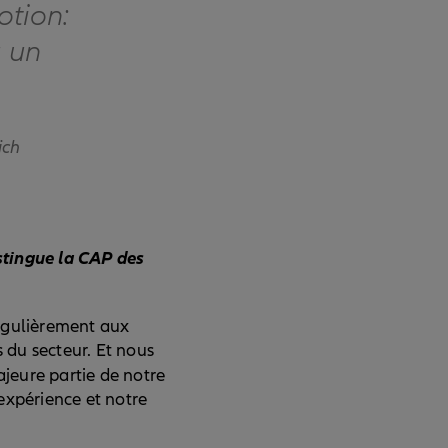
otion:
à un
ich
istingue la CAP des
égulièrement aux
du secteur. Et nous
ajeure partie de notre
expérience et notre