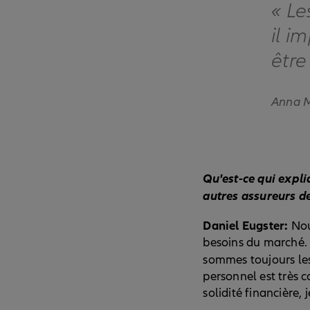
« Le
il i
être
Anna Me
Qu'est-ce qui expli
autres assureurs de
Daniel Eugster:
Nou
besoins du marché. 
sommes toujours les
personnel est très 
solidité financière, 