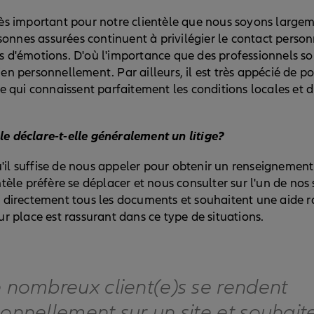
très important pour notre clientèle que nous soyons largem
nnes assurées continuent à privilégier le contact personne
s d'émotions. D'où l'importance que des professionnels soi
en personnellement. Par ailleurs, il est très appécié de p
ce qui connaissent parfaitement les conditions locales et 
e déclare-t-elle généralement un litige?
'il suffise de nous appeler pour obtenir un renseignement
ntèle préfère se déplacer et nous consulter sur l'un de nos 
t directement tous les documents et souhaitent une aide r
ur place est rassurant dans ce type de situations.
 nombreux client(e)s se rendent
onnellement sur un site et souhait