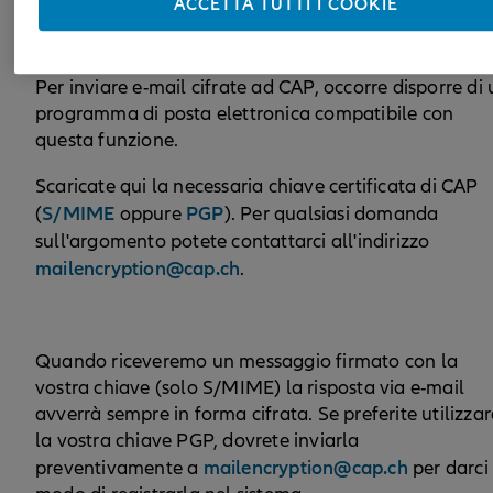
ACCETTA TUTTI I COOKIE
e-mail siano leggibili soltanto per il destinatario
previsto utilizziamo un meccanismo di cifratura.
Per inviare e-mail cifrate ad CAP, occorre disporre di
programma di posta elettronica compatibile con
questa funzione.
Scaricate qui la necessaria chiave certificata di CAP
S/MIME
PGP
(
oppure
). Per qualsiasi domanda
sull'argomento potete contattarci all'indirizzo
mailencryption@cap.ch
.
Quando riceveremo un messaggio firmato con la
vostra chiave (solo S/MIME) la risposta via e-mail
avverrà sempre in forma cifrata. Se preferite utilizzar
la vostra chiave PGP, dovrete inviarla
mailencryption@cap.ch
preventivamente a
per darci