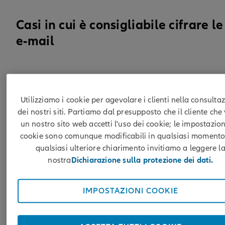
Casi in cui è consigliabile cifrare le
e-mail
Le disposizioni di pagamento alle banche, le richieste
gli ordini che riportano dati personali, la trasmission
Utilizziamo i cookie per agevolare i clienti nella consulta
di dati sensibili dal punto di vista medico e sociale,
dei nostri siti. Partiamo dal presupposto che il cliente che 
nonché tutta una serie di ulteriori rapporti si svolgon
un nostro sito web accetti l'uso dei cookie; le impostazion
già in gran parte con mezzi elettronici. Per protegger
cookie sono comunque modificabili in qualsiasi momento
questi dati dallo sguardo indiscreto di soggetti non
qualsiasi ulteriore chiarimento invitiamo a leggere l
autorizzati e dalla manipolazione incontrollata è
nostra
Dichiarazione sulla protezione dei dati.
possibile procedere alla loro cifratura.
CAP desidera fornire un metodo di comunicazione
IMPOSTAZIONI COOKIE
elettronico sicuro con clienti, potenziali clienti, partn
e broker, in modo da poter trasmettere dati anche
sensibili in tutta sicurezza. Per garantire che i messag