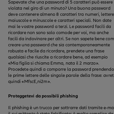
Sapevate che una password di 5 caratteri può essere
violata nel giro di un minuto? Una buona password
deve contenere almeno 8 caratteri tra numeri, letter
maiuscole e minuscole e caratteri speciali. Non date
mai le vostre password a terzi. Le password facili da
ricordare non sono solo comode per voi, ma anche
facili da indovinare per altri. Se non sapete bene co
creare una password che sia contemporaneamente
robusta e facile da ricordare, prendete una frase
qualsiasi che riuscite a ricordare bene, ad esempio
«Mia figlia si chiama Emma, nata il 2 marzo».
Procedete quindi a comporre la password prendendo
le prime lettere delle singole parole della frase: avre
quindi «MfscE,ni2m».
Proteggetevi da possibili phishing
Il phishing è un trucco per sottrarre dati tramite e-ma
il cui mittente è stato falsificato: è molto semplice da