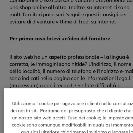
Condizioni e prezzi possono variare notevolmente da
uno shop online all'altro. Inoltre, su Internet ci sono
molti fornitori poco seri. Seguite questi consigli per
evitare di diventare vittime di frodi su Internet.
Per prima cosa fatevi un'idea del fornitore
Il sito web ha un aspetto professionale – la lingua è
corretta, le immagini sono nitide? L'indirizzo, il nome
della località, il numero di telefono e l'indirizzo e-mai
sono indicati nella pagina con le informazioni legali
(Impressum) o con i recapiti? Se fate difficoltà a
trovare queste informazioni, è legittimo avere qualc
dubbio sulla serietà del negozio online. Verificate
Utilizziamo i cookie per agevolare i clienti nella consulta
inoltre che indirizzo e numero di telefono indicati sul
dei nostri siti. Partiamo dal presupposto che il cliente che 
sito corrispondano a quelli indicati nell'elenco
un nostro sito web accetti l'uso dei cookie; le impostazion
telefonico online.
cookie sono comunque modificabili in qualsiasi momento
qualsiasi ulteriore chiarimento invitiamo a leggere l