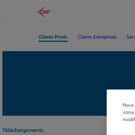
Clients Privés
Clients Entreprises
Ser
Nous 
consu
modif
Téléchargements
Protection 