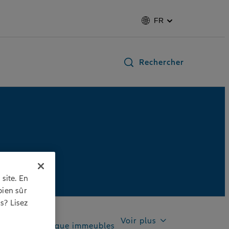
FR
Rechercher
site. En
bien sûr
s? Lisez
Voir plus
otection juridique immeubles