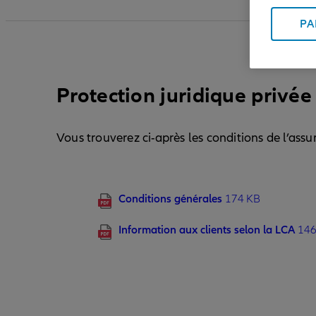
PA
Protection juridique privée 
Vous trouverez ci-après les conditions de l’assu
Conditions générales
174 KB
Information aux clients selon la LCA
146