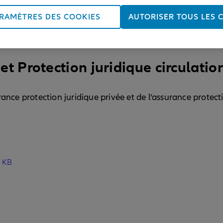
RAMÈTRES DES COOKIES
AUTORISER TOUS LES 
et Protection juridique circulatio
rance protection juridique privée et de l’assurance protect
 KB