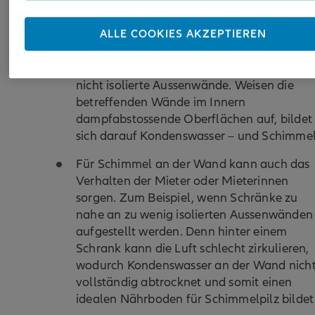
Schimmel in der Mietwohnung entsteht
ALLE COOKIES AKZEPTIEREN
häufig durch Feuchtigkeit, die von aussen
eindringt. Entscheidend sind dabei
sogenannte Wärmebrücken wie zum Beispi
nicht isolierte Aussenwände. Weisen die
betreffenden Wände im Innern
dampfabstossende Oberflächen auf, bildet
sich darauf Kondenswasser – und Schimmel
Für Schimmel an der Wand kann auch das
Verhalten der Mieter oder Mieterinnen
sorgen. Zum Beispiel, wenn Schränke zu
nahe an zu wenig isolierten Aussenwänden
aufgestellt werden. Denn hinter einem
Schrank kann die Luft schlecht zirkulieren,
wodurch Kondenswasser an der Wand nich
vollständig abtrocknet und somit einen
idealen Nährboden für Schimmelpilz bildet