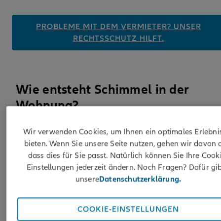
PROBLEME MIT DEM VERMIETER? UNSER
RECHTSSCHUTZ HILFT.
Wie entsteht Schimmel in der
Wohnung?
Wir verwenden Cookies, um Ihnen ein optimales Erlebni
Die Ursache für Schimmel ist nicht immer eindeutig.
bieten. Wenn Sie unsere Seite nutzen, gehen wir davon 
Deshalb muss sie rasch ermittelt und anschliessend
dass dies für Sie passt. Natürlich können Sie Ihre Cook
beseitigt werden, denn Schimmelpilz ist schädlich für
Einstellungen jederzeit ändern. Noch Fragen? Dafür gib
die Gesundheit. Flächen, die von Schimmelpilz
unsere
Datenschutzerklärung.
befallen sind, weisen meist dunkle Verfärbungen auf.
Diese können teilweise auch grünlich oder gar bläuli
COOKIE-EINSTELLUNGEN
sein.