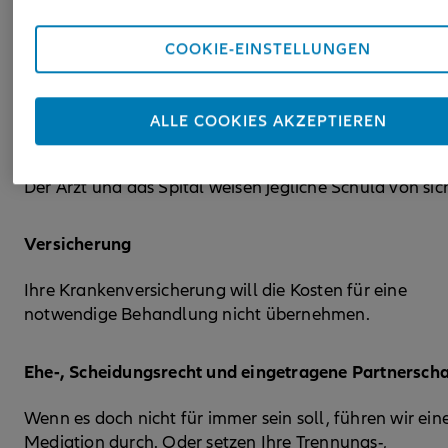
Der Traumstrand im Katalog entpuppt sich als
COOKIE-EINSTELLUNGEN
albtraumhafte Baustelle.
Gesundheit
ALLE COOKIES AKZEPTIEREN
Nach einer Routineoperation treten Komplikationen a
Der Arzt und das Spital weisen jegliche Schuld von sic
Versicherung
Ihre Krankenversicherung will die Kosten für eine
notwendige Behandlung nicht übernehmen.
Ehe-, Scheidungsrecht und eingetragene Partnerscha
Wenn es doch nicht für immer sein soll, führen wir ein
Mediation durch. Oder setzen Ihre Trennungs-,