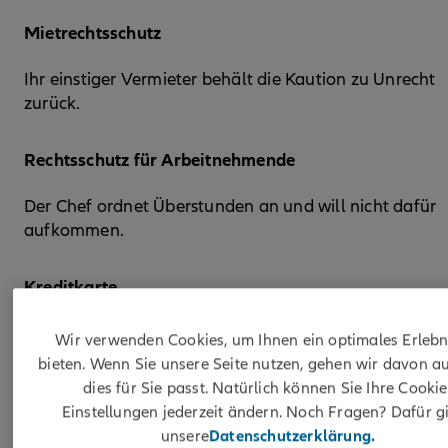
Mietrechtsschutz
Ihr einstiger Vermieter behält die Kaution zu Unrecht
zurück.
Rechtsschutz für Arbeitnehmende
Der Chef ordnet Überstunden an und will nicht dafür
aufkommen.
Kreditkarte
Ihre Kreditkarte ist mit Dingen belastet, die Sie nie
Wir verwenden Cookies, um Ihnen ein optimales Erlebn
bestellt haben. Der Verkäufer und die
bieten. Wenn Sie unsere Seite nutzen, gehen wir davon au
Kreditkartenherausgeberin ignorieren Ihre Reklamatio
dies für Sie passt. Natürlich können Sie Ihre Cookie
Einstellungen jederzeit ändern. Noch Fragen? Dafür gi
unsere
Datenschutzerklärung.
Reiserechtsschutz