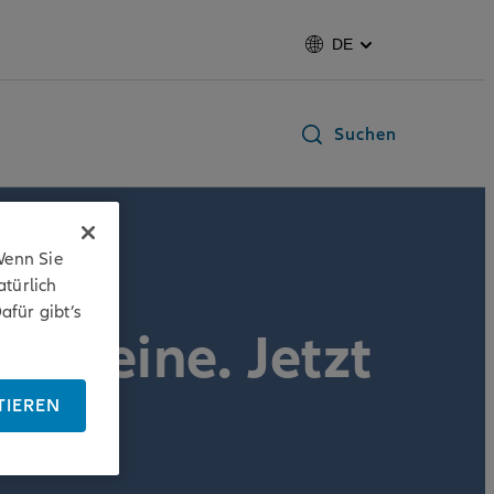
DE
Suchen
Wenn Sie
atürlich
afür gibt’s
Vereine. Jetzt
TIEREN