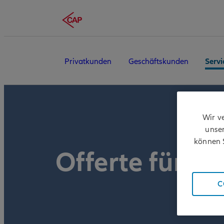
Privatkunden
Geschäftskunden
Servi
Wir v
unser
können S
Offerte für G
C