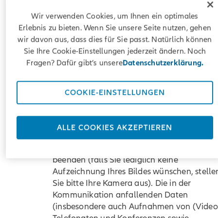
aufnehmen. Der Chat kann automatisiert
Wir verwenden Cookies, um Ihnen ein optimales
erfolgen oder Sie werden mit einer Person
Erlebnis zu bieten. Wenn Sie unsere Seite nutzen, gehen
aus dem Kundenservice verbunden. Neben
wir davon aus, dass dies für Sie passt. Natürlich können
den erwähnten Möglichkeiten können Sie
Sie Ihre Cookie-Einstellungen jederzeit ändern. Noch
mit uns auch über verschiedene Messenger
Fragen? Dafür gibt’s unsere
Datenschutzerklärung.
Plattformen kommunizieren (s. dazu Ziff.
11). Wir können auch Bild- und
Audioaufzeichnungen von (Video)-
COOKIE-EINSTELLUNGEN
Telefonaten und Konferenzen erstellen. In
einem solchen Fall weisen wir Sie gesonder
darauf hin und Sie haben die Möglichkeit, 
ALLE COOKIES AKZEPTIEREN
uns mitzuteilen, falls Sie keine Aufzeichnu
wünschen oder die Kommunikation zu
beenden (falls Sie lediglich keine
Aufzeichnung Ihres Bildes wünschen, stelle
Sie bitte Ihre Kamera aus). Die in der
Kommunikation anfallenden Daten
(insbesondere auch Aufnahmen von (Video