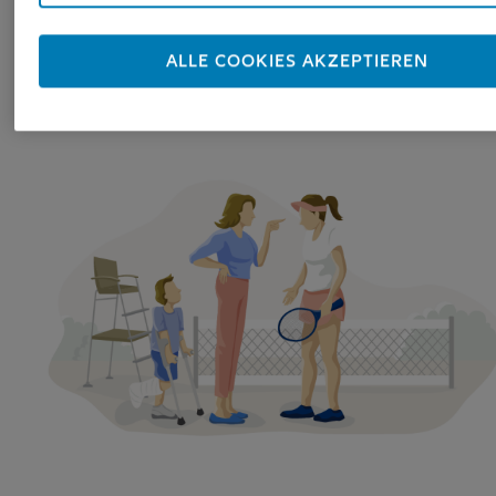
Rechtsberatung – Ein Bus soll geleast werde
doch niemand kann beurteilen, ob der
ALLE COOKIES AKZEPTIEREN
Leasingvertrag ungewöhnliche Klauseln
enthält.