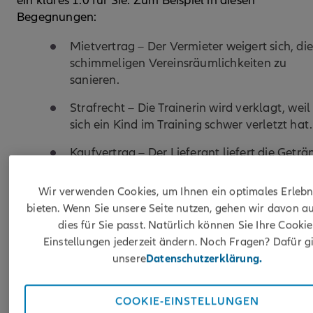
ein klares 1:0 für Sie. Zum Beispiel in diesen
Begegnungen:
Mietvertrag – Der Vermieter weigert sich, di
schimmeligen Vereinsräumlichkeiten zu
sanieren.
Strafrecht – Die Trainerin wird verklagt, weil
sich ein Kind im Training schwer verletzt hat.
Kaufvertrag – Der Lieferant liefert die Geträ
für das Turnier zu spät.
Wir verwenden Cookies, um Ihnen ein optimales Erlebn
Baueinsprache – Der geplante Grossbau auf
bieten. Wenn Sie unsere Seite nutzen, gehen wir davon au
dem Nachbargrundstück tangiert die
dies für Sie passt. Natürlich können Sie Ihre Cookie
Vereinsanlage.
Einstellungen jederzeit ändern. Noch Fragen? Dafür gi
Sachenrecht - das ehemalige Vereinsmitglie
unsere
Datenschutzerklärung.
behauptet, das Mobiliar des Vereinslokals
gehöre ihm.
COOKIE-EINSTELLUNGEN