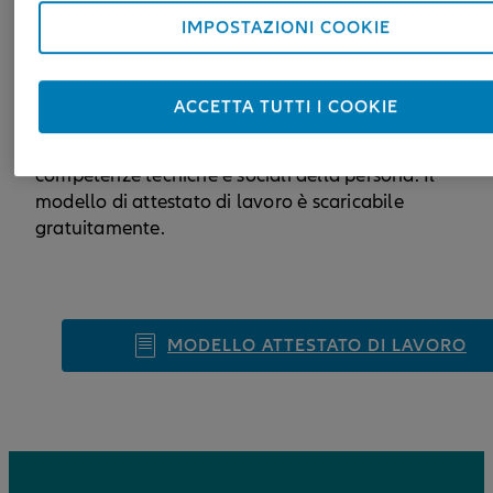
IMPOSTAZIONI COOKIE
Il nostro modello di attestato di lavoro indica tutte le
informazioni che il documento deve contenere, tra cu
nome, dati importanti, attività svolte e valutazione
ACCETTA TUTTI I COOKIE
delle prestazioni. Inoltre, aiuta a scegliere le giuste
formulazioni per mettere in risalto e valutare le
competenze tecniche e sociali della persona. Il
modello di attestato di lavoro è scaricabile
gratuitamente.
MODELLO ATTESTATO DI LAVORO