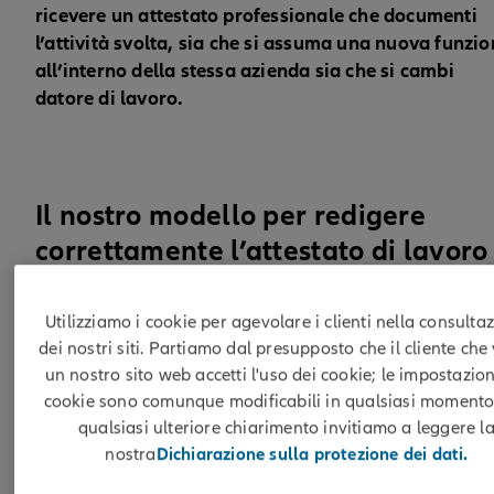
ricevere un attestato professionale che documenti
l’attività svolta, sia che si assuma una nuova funzi
all’interno della stessa azienda sia che si cambi
datore di lavoro.
Il nostro modello per redigere
correttamente l’attestato di lavoro
Utilizziamo i cookie per agevolare i clienti nella consulta
L’attestato di lavoro riporta la tipologia e la durata d
dei nostri siti. Partiamo dal presupposto che il cliente che 
rapporto di lavoro intrattenuto e descrive le
un nostro sito web accetti l'uso dei cookie; le impostazion
prestazioni e il comportamento del collaboratore o
cookie sono comunque modificabili in qualsiasi momento
della collaboratrice. Il suo contenuto e il modo in cui
qualsiasi ulteriore chiarimento invitiamo a leggere l
formulato influiscono in grande misura sul percorso
nostra
Dichiarazione sulla protezione dei dati.
professionale della persona e devono quindi essere
scelti con attenzione.