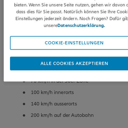
die Strafen bei Tempoüberschreitungen genau?
bieten. Wenn Sie unsere Seite nutzen, gehen wir davon 
dass dies für Sie passt. Natürlich können Sie Ihre Cook
Einstellungen jederzeit ändern. Noch Fragen? Dafür gib
unsere
Datenschutzerklärung.
Ab wann droht der
Führerausweisentzug?
COOKIE-EINSTELLUNGEN
Als Raserin oder Raser gilt, wer mit einer
ALLE COOKIES AKZEPTIEREN
Geschwindigkeit von mindestens
70 km/h in der 30er-Zone
100 km/h innerorts
140 km/h ausserorts
200 km/h auf der Autobahn