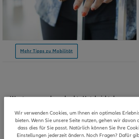
Mehr Tipps zu Mobilität
Was tun, wenn das gebuchte Hotel nicht den
Angaben im Ferienprospekt entspricht?
Wir verwenden Cookies, um Ihnen ein optimales Erlebni
Für den Fall, dass beim gebuchten Arrangement eine
bieten. Wenn Sie unsere Seite nutzen, gehen wir davon 
Beförderung und eine Unterbringung inbegriffen ist, i
dass dies für Sie passt. Natürlich können Sie Ihre Cook
das Pauschalreisegesetz anwendbar. Dieses Gesetz
Einstellungen jederzeit ändern. Noch Fragen? Dafür gib