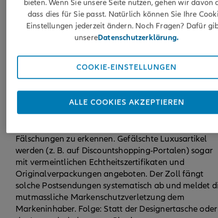
bieten. Wenn Sie unsere Seite nutzen, gehen wir davon 
Markenartikel in die Schweiz einführen. Entdeckt der
dass dies für Sie passt. Natürlich können Sie Ihre Cook
Zoll gefälschte Ware oder muss er zumindest
Einstellungen jederzeit ändern. Noch Fragen? Dafür gib
annehmen, dass sie gefälscht ist und deshalb
unsere
Datenschutzerklärung.
Markenrechte verletzen könnte, wird das Produkt
beschlagnahmt.
COOKIE-EINSTELLUNGEN
Fälschungen im Internet
Gefälschte Ware finden Sie übrigens nicht nur auf
ALLE COOKIES AKZEPTIEREN
Strassenmärkten gewisser Ferienorte. Längst ist auch
das Internet ein Tummelplatz für Fälscher. Im Netz
haben es die Konsumenten besonders schwer,
Fälschungen zu erkennen. Gefälschte Luxusartikel
werden (z. B. auf Discountshopping-Portalen) sogar
mit vermeintlichen Echtheitszertifikaten und
Originalverpackungen angeboten. Der Zoll fängt
solche Postsendungen systematisch ab und meldet d
mutmassliche Markenschutzverletzung dem
Markeninhaber. Folge: Statt der Designertasche oder