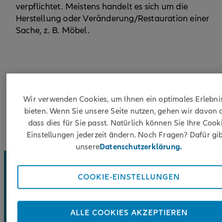
verpflichtet. Meistens handelt es sich um die
Herstellung oder Veränderung/Restauration einer
Sache, z. B. Möbel.
Wir verwenden Cookies, um Ihnen ein optimales Erlebni
VORLAGE WERKVERTRAG
bieten. Wenn Sie unsere Seite nutzen, gehen wir davon 
dass dies für Sie passt. Natürlich können Sie Ihre Cook
Einstellungen jederzeit ändern. Noch Fragen? Dafür gib
unsere
Datenschutzerklärung.
COOKIE-EINSTELLUNGEN
EINEN TERMIN, BITTE!
ALLE COOKIES AKZEPTIEREN