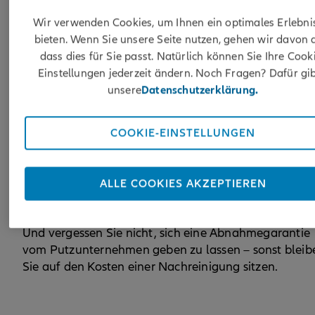
Wohnungsübergabe statt?
Wir verwenden Cookies, um Ihnen ein optimales Erlebni
bieten. Wenn Sie unsere Seite nutzen, gehen wir davon 
Rein, raus. Zwischen Übernahme der neuen Wohnun
dass dies für Sie passt. Natürlich können Sie Ihre Cook
und Wohnungsabgabe der alten Mietwohnung ist
Einstellungen jederzeit ändern. Noch Fragen? Dafür gib
meist nicht viel Zeit. Zum Teil fallen die beiden Term
unsere
Datenschutzerklärung.
sogar auf denselben Tag. Das
Wohnungsübergabedatum ist gesetzlich
vorgeschrieben und fällt auf den letzten Tag der
COOKIE-EINSTELLUNGEN
Mietdauer. Aber die Wohnungsabgabe kann natürlic
auch schon früher stattfinden. Nehmen Sie also
rechtzeitig Kontakt mit dem Vermieter oder der
ALLE COOKIES AKZEPTIEREN
Vermieterin auf. Organisieren Sie auch schon frühzeit
Zügel- und Putzunternehmen und helfende Hände.
Und vergessen Sie nicht, sich eine Abnahmegarantie
vom Putzunternehmen geben zu lassen – sonst bleib
Sie auf den Kosten einer Nachreinigung sitzen.